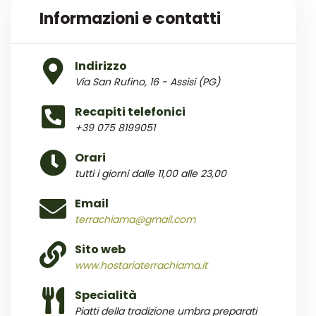
Informazioni e contatti
Indirizzo
Via San Rufino, 16 - Assisi (PG)
Recapiti telefonici
+39 075 8199051
Orari
tutti i giorni dalle 11,00 alle 23,00
Email
terrachiama@gmail.com
Sito web
www.hostariaterrachiama.it
Specialità
Piatti della tradizione umbra preparati