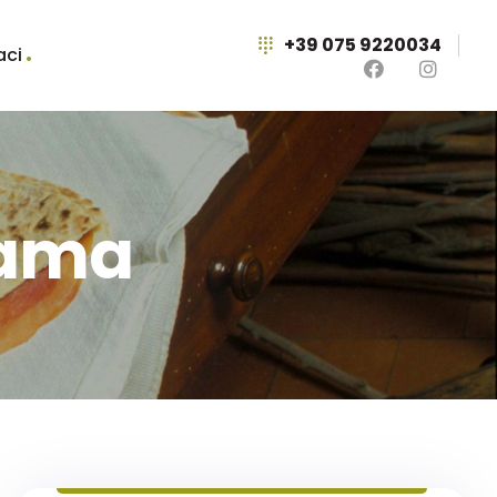
+39 075 9220034
aci
iama