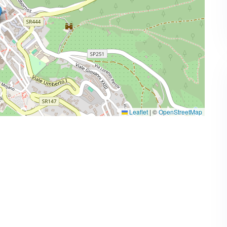
Leaflet
|
©
OpenStreetMap