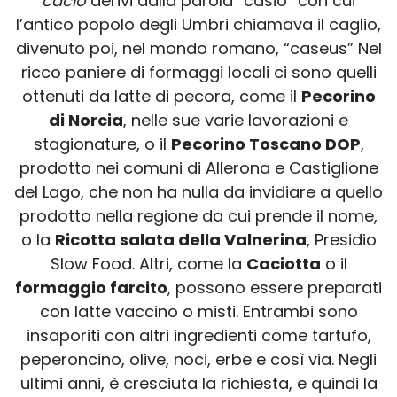
cacio
derivi dalla parola “casio” con cui
l’antico popolo degli Umbri chiamava il caglio,
divenuto poi, nel mondo romano, “caseus” Nel
ricco paniere di formaggi locali ci sono quelli
ottenuti da latte di pecora, come il
Pecorino
di Norcia
, nelle sue varie lavorazioni e
stagionature, o il
Pecorino Toscano DOP
,
prodotto nei comuni di Allerona e Castiglione
del Lago, che non ha nulla da invidiare a quello
prodotto nella regione da cui prende il nome,
o la
Ricotta salata della Valnerina
, Presidio
Slow Food. Altri, come la
Caciotta
o il
formaggio farcito
, possono essere preparati
con latte vaccino o misti. Entrambi sono
insaporiti con altri ingredienti come tartufo,
peperoncino, olive, noci, erbe e così via. Negli
ultimi anni, è cresciuta la richiesta, e quindi la