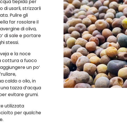
acqua tiepida per
i usarli, strizzarli
ta. Pulire gli
lla far rosolare il
ravergine di oliva,
po’ di sale e portare
i stessi.
veja e la noce
a cottura a fuoco
 aggiungere un po’
frullare,
 caldo o olio, in
 una tazza d’acqua
er evitare grumi.
 utilizzata
 sciolto per qualche
e.