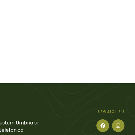
SEGUICI SU
Gustum Umbria si
telefonico.