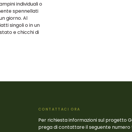
ampini individuali o
ente spennellati
un giorno. Al
tti singoli o in un
tato e chicchi di
CONTATTACI ORA
Per richiesta informazioni sul progetto 
prega di contattare il seguente numero 