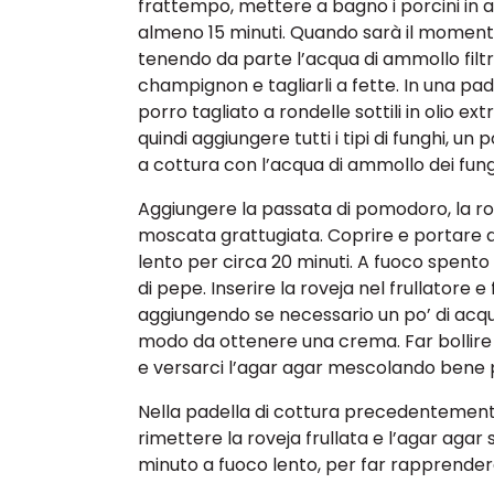
frattempo, mettere a bagno i porcini in 
almeno 15 minuti. Quando sarà il momento d
tenendo da parte l’acqua di ammollo filtra
champignon e tagliarli a fette. In una pade
porro tagliato a rondelle sottili in olio ext
quindi aggiungere tutti i tipi di funghi, un 
a cottura con l’acqua di ammollo dei fungh
Aggiungere la passata di pomodoro, la ro
moscata grattugiata. Coprire e portare 
lento per circa 20 minuti. A fuoco spento
di pepe. Inserire la roveja nel frullatore e 
aggiungendo se necessario un po’ di acqua
modo da ottenere una crema. Far bollire
e versarci l’agar agar mescolando bene p
Nella padella di cottura precedentemente
rimettere la roveja frullata e l’agar agar
minuto a fuoco lento, per far rapprender