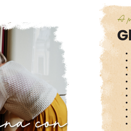
A p
Gl