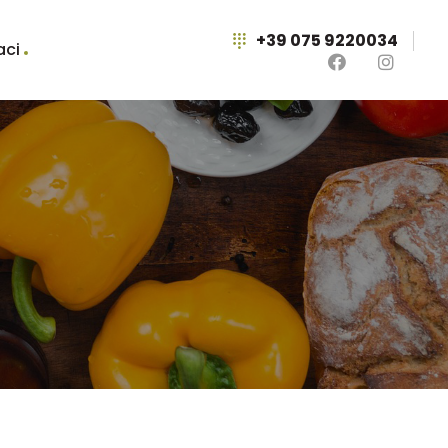
+39 075 9220034
aci