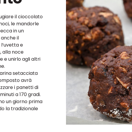
ugiare il cioccolato
noci, le mandorle
secca in un
anche il
 l’uvetta e
, alla noce
 e unirlo agli altri
ne.
farina setacciata
composto avrà
zare i panetti di
minuti a 170 gradi.
eno un giorno prima
o la tradizionale