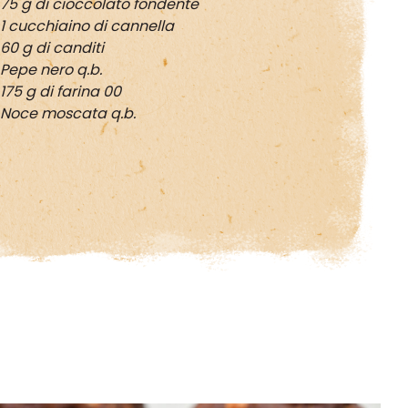
75 g di cioccolato fondente
1 cucchiaino di cannella
60 g di canditi
Pepe nero q.b.
175 g di farina 00
Noce moscata q.b.