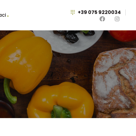
+39 075 9220034
aci