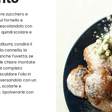
gere zucchero e
ul fornello e
o mescolandolo con
 quindi scolare e
lbumi, condire il
la cannella, la
 anche l’uvetta, se
 le chiare montate
al completo
aldare l’olio in
o versandolo con un
, scolarle e
e. Spolverarle con