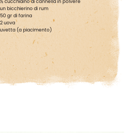
½ cucchiaino di cannella in polvere
un bicchierino di rum
50 gr di farina
2 uova
uvetta (a piacimento)