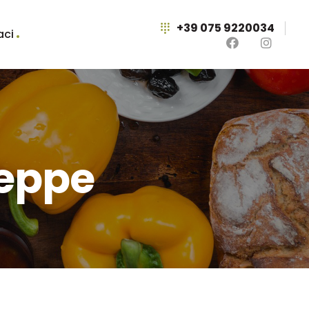
+39 075 9220034
aci
seppe